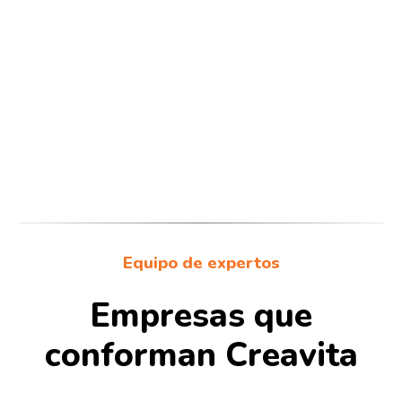
Eventos académicos y
etnoculturales
Espectáculos,
exposiciones y turismo
Equipo de expertos
de contenido
Empresas que
conforman Creavita